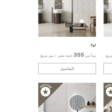
لولا
355
ربع
يبدأ من
جنيه مصر / متر مربع
التفاصيل