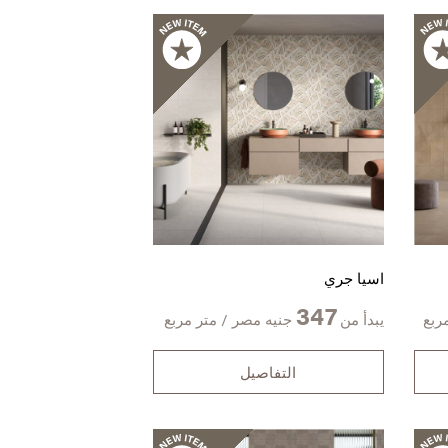
اسيا جري
347
ربع
يبدأ من
جنيه مصر / متر مربع
التفاصيل