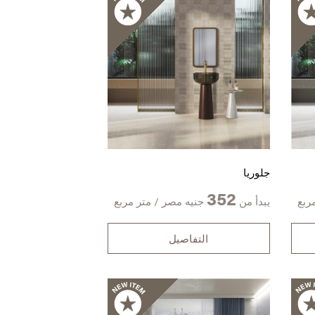
جلوريا
352
ربع
يبدأ من
جنيه مصر / متر مربع
التفاصيل