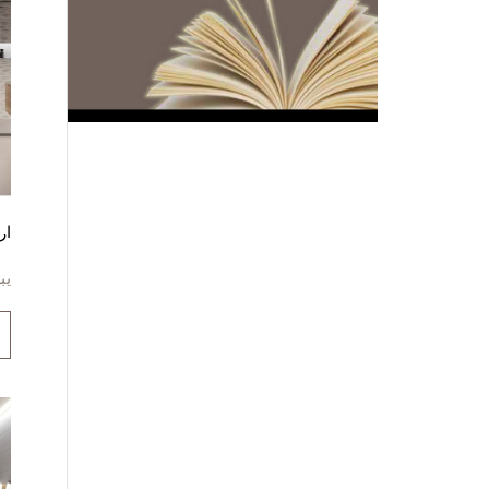
ار
يب