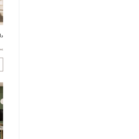
دا
يب