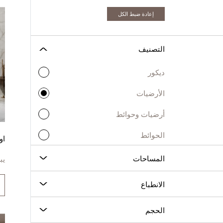
إعادة ضبط الكل
التصنيف
ديكور
الأرضيات
أرضيات وحوائط
الحوائط
او
المساحات
يب
الانطباع
الحجم