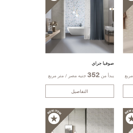
صوفيا جراي
352
مربع
يبدأ من
جنيه مصر / متر مربع
التفاصيل