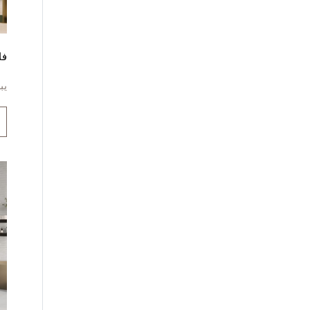
فا
يب