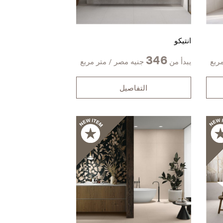
انتيكو
346
ربع
يبدأ من
جنيه مصر / متر مربع
التفاصيل