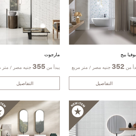
فيا بيج
مارجوت
355
352
دأ من
جنيه مصر / متر مربع
يبدأ من
جنيه مصر / متر م
التفاصيل
التفاصيل