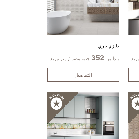
دايزي جري
352
ربع
يبدأ من
جنيه مصر / متر مربع
التفاصيل