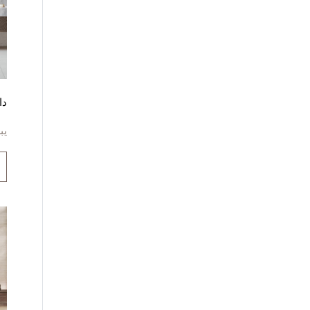
دا
يب