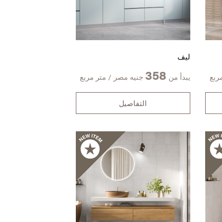
ليف
358
ربع
يبدأ من
جنيه مصر / متر مربع
التفاصيل