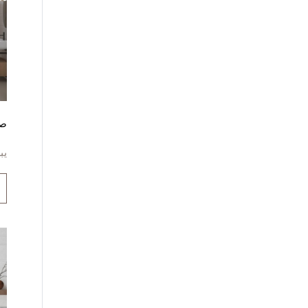
صو
يب