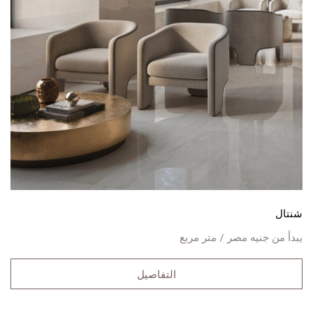
شنتال
يبدأ من
جنيه مصر / متر مربع
التفاصيل