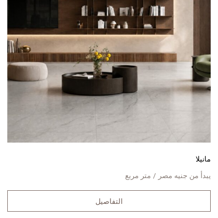
مانيلا
يبدأ من
جنيه مصر / متر مربع
التفاصيل