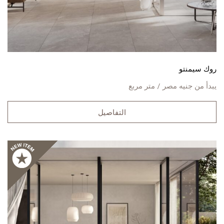
روك سيمنتو
يبدأ من
جنيه مصر / متر مربع
التفاصيل