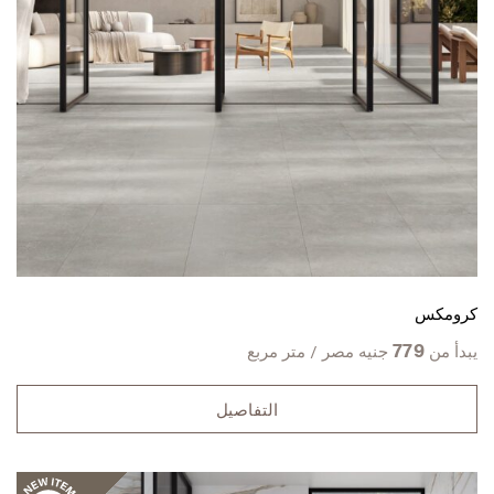
كرومكس
779
يبدأ من
جنيه مصر / متر مربع
التفاصيل