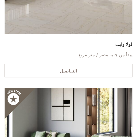
لولا وايت
يبدأ من
جنيه مصر / متر مربع
التفاصيل