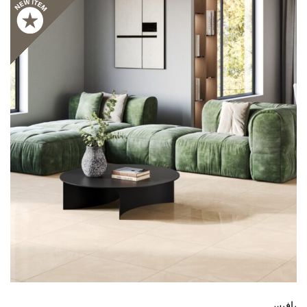
بافيس