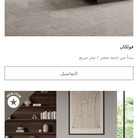
فولكان
يبدأ من
جنيه مصر / متر مربع
التفاصيل