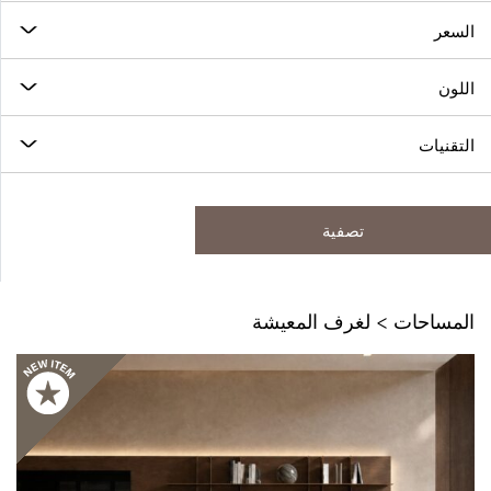
السعر
اللون
التقنيات
تصفية
المساحات > لغرف المعيشة