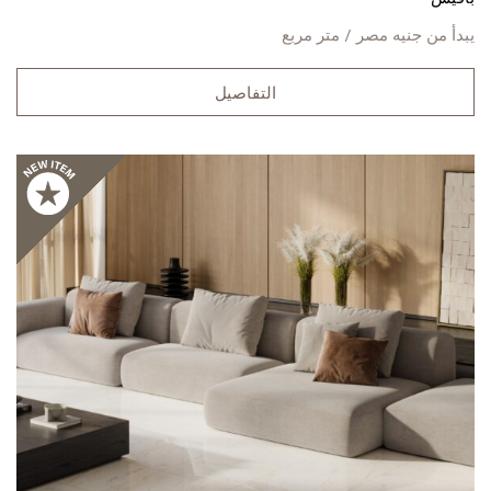
يبدأ من
جنيه مصر / متر مربع
التفاصيل