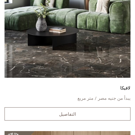
لافيكا
يبدأ من
جنيه مصر / متر مربع
التفاصيل