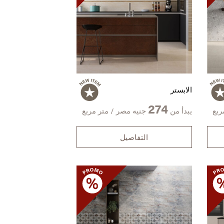
الابستر
274
ربع
يبدأ من
جنيه مصر / متر مربع
التفاصيل