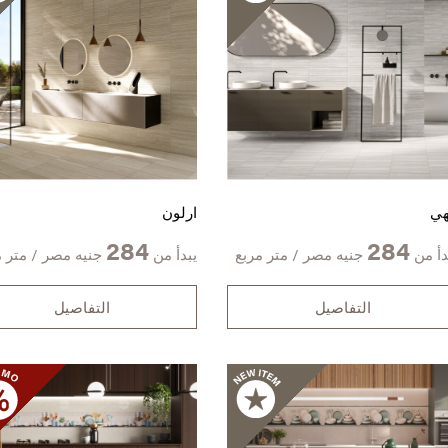
هي
ارلون
284
284
دأ من
جنيه مصر / متر مربع
يبدأ من
جنيه مصر / متر م
التفاصيل
التفاصيل