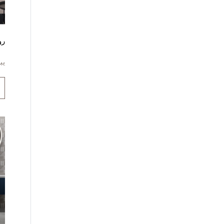
رو
يب