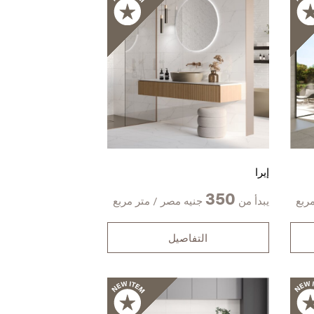
إيرا
350
ربع
يبدأ من
جنيه مصر / متر مربع
التفاصيل