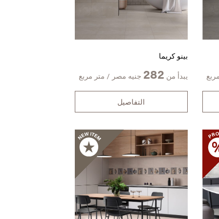
بينو كريما
282
ربع
يبدأ من
جنيه مصر / متر مربع
التفاصيل