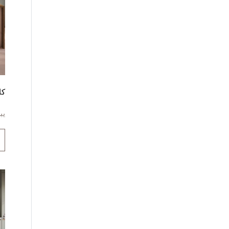
كا
يب