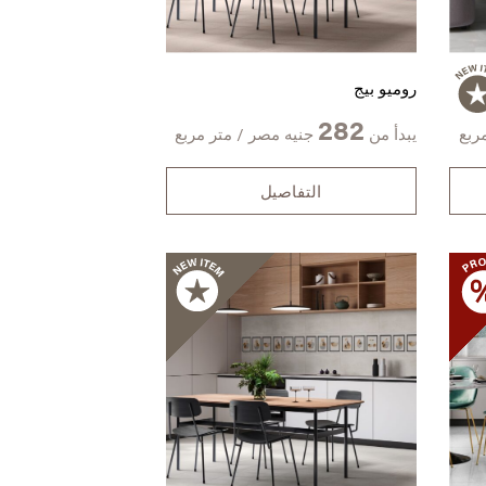
روميو بيج
282
ربع
يبدأ من
جنيه مصر / متر مربع
التفاصيل