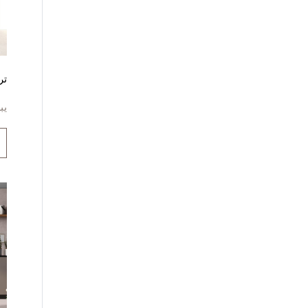
تر
يب