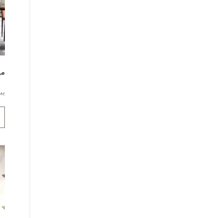
مي
يب