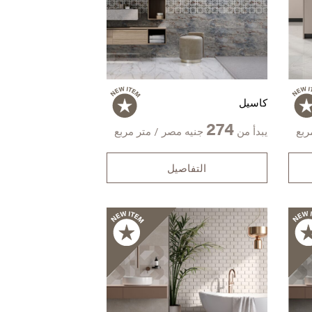
كاسيل
274
ربع
يبدأ من
جنيه مصر / متر مربع
التفاصيل