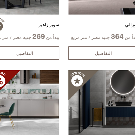
زالي
سوبر زاهيرا
269
364
دأ من
جنيه مصر / متر مربع
يبدأ من
جنيه مصر / متر م
التفاصيل
التفاصيل