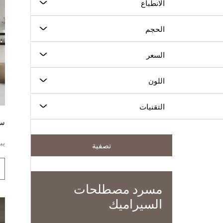
الانطباع
الحجم
السعر
اللون
التقنيات
سي
يب
تصفية
مسرد مصطلحات
السيراميك