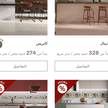
بيتال
كابريس
274
326
دأ من
جنيه مصر / متر مربع
يبدأ من
جنيه مصر / متر م
التفاصيل
التفاصيل