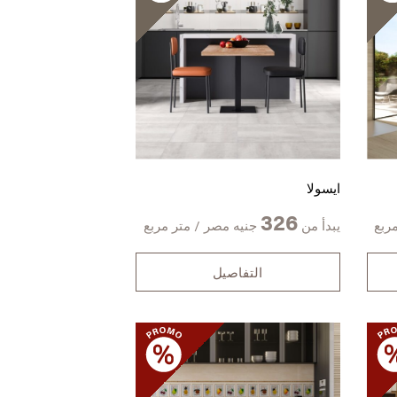
ايسولا
326
ربع
يبدأ من
جنيه مصر / متر مربع
التفاصيل