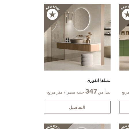
سيلفا ايفوري
347
ربع
يبدأ من
جنيه مصر / متر مربع
التفاصيل